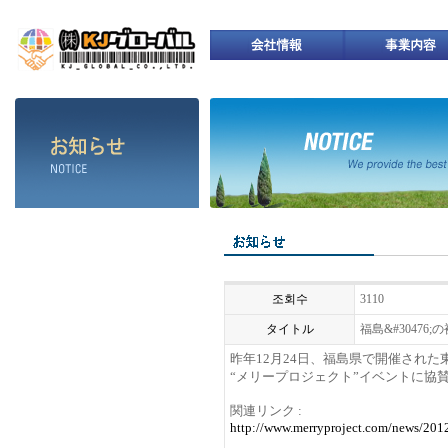
조회수
3110
タイトル
福島&#30476
昨年
12
月
24
日、福島県で開催された
“メリープロジェクト”イベントに協
関連リンク
:
http://www.merryproject.com/news/20